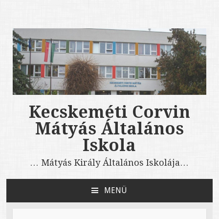
Kecskeméti Corvin
Mátyás Általános
Iskola
… Mátyás Király Általános Iskolája…
MENÜ
TOVÁBB A TARTALOMRA