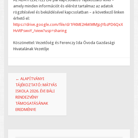
amely minden információt és elérést tartalmaz az adatok
rögzítésével és beküldésével kapcsolatban – a következő linken
érhető el:
https://drive.google.com/file/d/1FKME2HkKWMJpJYbzPD6QxX
HvVtPswvY_/view?usp=sharing
Köszönettel: Vezetőség és Ferenczy Ida Óvoda Gazdasági
Hivatalának Vezetője
Bejegyzések navigációja
←
ALAPÍTVÁNYI
TÁJÉKOZTATÓ: MÁTYÁS
ISKOLA 2026. ÉVI BÁLI
RENDEZVÉNY
TÁMOGATÁSÁNAK
EREDMÉNYE