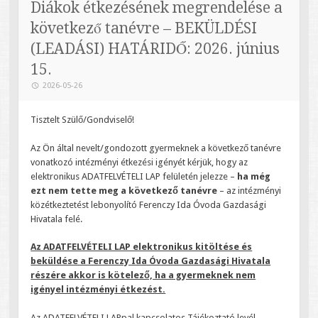
Diákok étkezésének megrendelése a
következő tanévre – BEKÜLDÉSI
(LEADÁSI) HATÁRIDŐ: 2026. június
15.
2026-05-26
Tisztelt Szülő/Gondviselő!
Az Ön által nevelt/gondozott gyermeknek a következő tanévre
vonatkozó intézményi étkezési igényét kérjük, hogy az
elektronikus ADATFELVÉTELI LAP felületén jelezze –
ha még
ezt nem tette meg a következő tanévre
– az intézményi
közétkeztetést lebonyolító Ferenczy Ida Óvoda Gazdasági
Hivatala felé.
Az ADATFELVÉTELI LAP elektronikus kitöltése és
beküldése a Ferenczy Ida Óvoda Gazdasági Hivatala
részére akkor is kötelező, ha a gyermeknek nem
igényel intézményi étkezést.
Az ADATFELVÉTELI LAPpal kapcsolatos Tájékoztató levél –