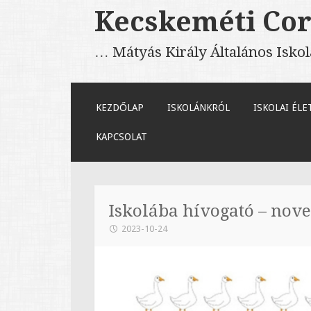
Kecskeméti Cor
… Mátyás Király Általános Isko
TOVÁBB A TARTALOMRA
KEZDŐLAP
ISKOLÁNKRÓL
ISKOLAI ÉLE
KAPCSOLAT
Iskolába hívogató – nov
2023-10-24