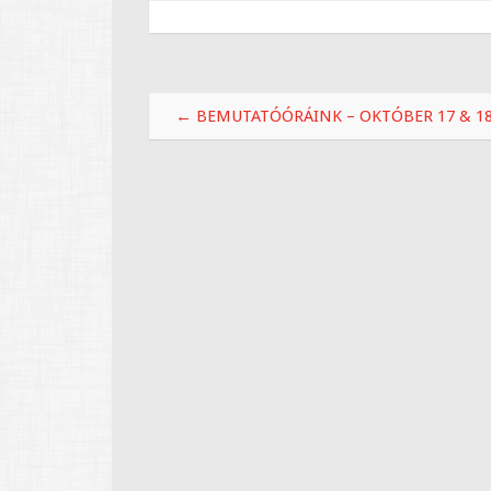
Bejegyzések navigációja
←
BEMUTATÓÓRÁINK – OKTÓBER 17 & 1